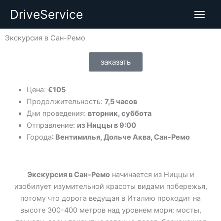
Перейти
DriveService
к
содержимому
Экскурсия в Сан-Ремо
заказать
Цена:
€105
Продолжительность:
7,5 часов
Дни проведения:
вторник, суббота
Отправление:
из Ниццы в 9:00
Города
: Вентимилья,
Дольче Аква,
Сан-Ремо
Экскурсия в Сан-Ремо
начинается из Ниццы и
изобилует изумительной красоты видами побережья,
потому что дорога ведущая в Италию проходит на
высоте 300-400 метров над уровнем моря: мосты,